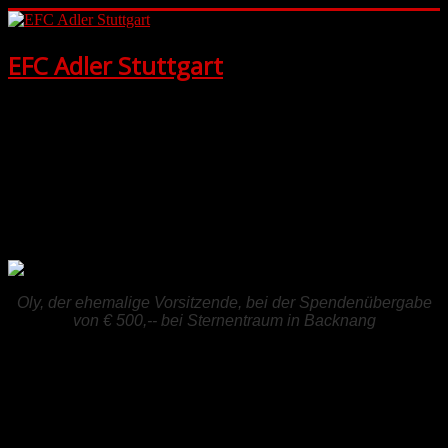
EFC Adler Stuttgart
Wir sind die Adler in Stuttgart. Willkomme
n auf unserer
Homepage.
Hier
kannst Du alles über die Eintracht-Fans aus Stuttgart
erfahren.
Oly, der ehemalige Vorsitzende, bei der Spendenübergabe
von € 500,-- bei Sternentraum in Backnang